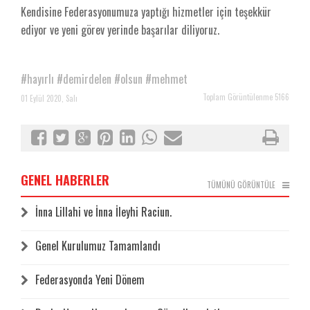
Kendisine Federasyonumuza yaptığı hizmetler için teşekkür
ediyor ve yeni görev yerinde başarılar diliyoruz.
#hayırlı
#demirdelen
#olsun
#mehmet
Toplam Görüntülenme 5166
01 Eylül 2020, Salı
GENEL HABERLER
TÜMÜNÜ GÖRÜNTÜLE
İnna Lillahi ve İnna İleyhi Raciun.
Genel Kurulumuz Tamamlandı
Federasyonda Yeni Dönem