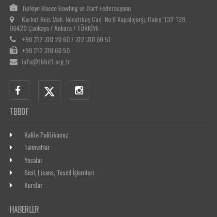
Türkiye Bocce Bowling ve Dart Federasyonu
Korkut Reis Mah. Necatibey Cad. No:8 Kapalıçarşı, Daire: 132-139,
06420 Çankaya / Ankara / TÜRKİYE
+90 312 310 20 60 / 312 310 60 51
+90 312 310 60 50
info@tbbdf.org.tr
TBBDF
Kalite Politikamız
Talimatlar
Yasalar
Sicil, Lisans, Tescil İşlemleri
Kurslar
HABERLER