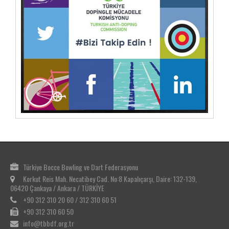
Türkiye Bocce Bowling ve Dart Federasyonu
Korkut Reis Mah. Necatibey Cad. No:8 Kapalıçarşı, Daire: 132-139,
06420 Çankaya / Ankara / TÜRKİYE
+90 312 310 20 60 / 312 310 60 51
+90 312 310 60 50
info@tbbdf.org.tr