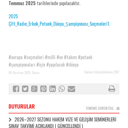
Temmuz 2025
tarihlerinde yapılacaktır.
2025
Çİft_Kadın_Erkek_Petank_Dünya_Şampiyonası_Seçmeleri1.
#avrupa
#seçmeleri
#milli
#ve
#takım
#petank
#şampiyonaları
#için
#yapılacak
#dünya
Toplam Görüntülenme 2247
06 Haziran 2025, Cuma
DUYURULAR
TÜMÜNÜ GÖRÜNTÜLE
2026–2027 SEZONU HAKEM VİZE VE GELİŞİM SEMİNERLERİ
SINAV TAKVİMİ AÇIKLANDI ( GÜNCELLENDİ )