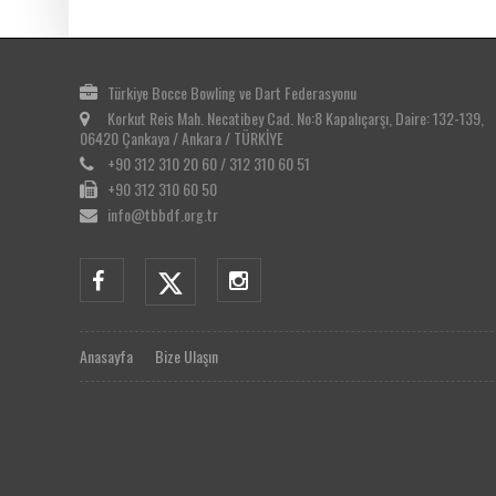
Türkiye Bocce Bowling ve Dart Federasyonu
Korkut Reis Mah. Necatibey Cad. No:8 Kapalıçarşı, Daire: 132-139,
06420 Çankaya / Ankara / TÜRKİYE
+90 312 310 20 60 / 312 310 60 51
+90 312 310 60 50
info@tbbdf.org.tr
Anasayfa
Bize Ulaşın