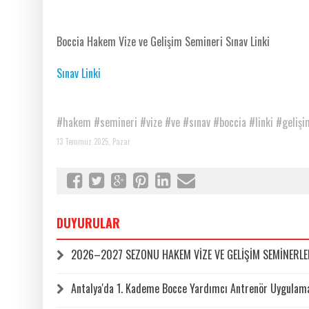
Boccia Hakem Vize ve Gelişim Semineri Sınav Linki
Sınav Linki
#hakem
#semineri
#vize
#ve
#sınav
#boccia
#linki
#gelişi
13 Temmuz 2025, Pazar
DUYURULAR
2026–2027 SEZONU HAKEM VİZE VE GELİŞİM SEMİNERLERİ
Antalya'da 1. Kademe Bocce Yardımcı Antrenör Uygulama 