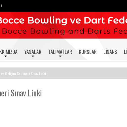
tr
KKIMIZDA
YASALAR
TALIMATLAR
KURSLAR
LISANS
L
ve Gelişim Semineri Sınav Linki
eri Sınav Linki