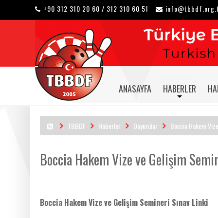
+90 312 310 20 60 / 312 310 60 51
info@tbbdf.org.
ANASAYFA
HABERLER
HA
TBBDF
Haberler
Duyurular
Boccia Hakem Vize 
Boccia Hakem Vize ve Gelişim Semin
Boccia Hakem Vize ve Gelişim Semineri Sınav Linki