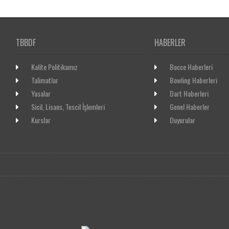
TBBDF
HABERLER
Kalite Politikamız
Bocce Haberleri
Talimatlar
Bowling Haberleri
Yasalar
Dart Haberleri
Sicil, Lisans, Tescil İşlemleri
Genel Haberler
Kurslar
Duyurular