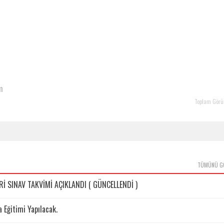
m
Toplam Görü
TÜMÜNÜ G
 SINAV TAKVİMİ AÇIKLANDI ( GÜNCELLENDİ )
Eğitimi Yapılacak.