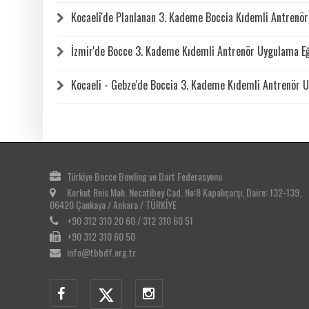
Kocaeli'de Planlanan 3. Kademe Boccia Kıdemli Antrenör 
İzmir'de Bocce 3. Kademe Kıdemli Antrenör Uygulama Eğ
Kocaeli - Gebze'de Boccia 3. Kademe Kıdemli Antrenör U
Türkiye Bocce Bowling ve Dart Federasyonu
Korkut Reis Mah. Necatibey Cad. No:8 Kapalıçarşı, Daire: 132-139,
06420 Çankaya / Ankara / TÜRKİYE
+90 312 310 20 60 / 312 310 60 51
+90 312 310 60 50
info@tbbdf.org.tr