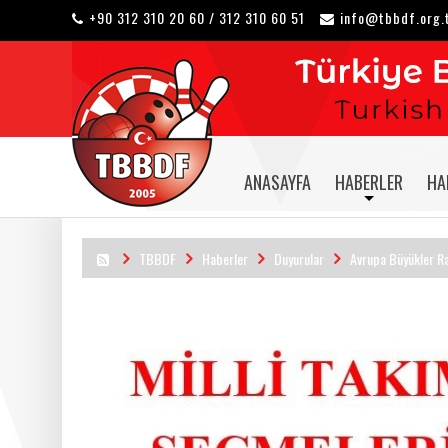
+90 312 310 20 60 / 312 310 60 51
info@tbbdf.org.
ANASAYFA
HABERLER
HA
TBBDF
Haberler
Duyurular
Avrupa Büyükler Ra