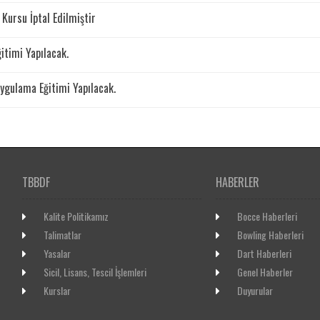
Kursu İptal Edilmiştir
itimi Yapılacak.
ygulama Eğitimi Yapılacak.
TBBDF
HABERLER
Kalite Politikamız
Bocce Haberleri
Talimatlar
Bowling Haberleri
Yasalar
Dart Haberleri
Sicil, Lisans, Tescil İşlemleri
Genel Haberler
Kurslar
Duyurular