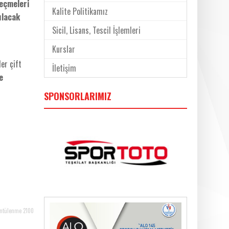
Seçmeleri
Kalite Politikamız
ılacak
Sicil, Lisans, Tescil İşlemleri
Kurslar
er çift
İletişim
e
SPONSORLARIMIZ
ntülenme 2100