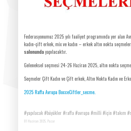
Federasyonumuz 2025 yılı faaliyet programında yer alan Avr
kadın-çift erkek, mix ve kadın – erkek altın nokta seçmele
salonunda
yapılacaktır.
Geleneksel seçmesi 24-26 Haziran 2025, altın nokta seçmes
Seçmeler Çift Kadın ve Çift erkek, Altın Nokta Kadın ve Erk
2025 Raffa Avrupa BocceCiftler_secme.
#yapılacak
#büyükler
#raffa
#avrupa
#milli
#için
#takım
#
01 Haziran 2025, Pazar