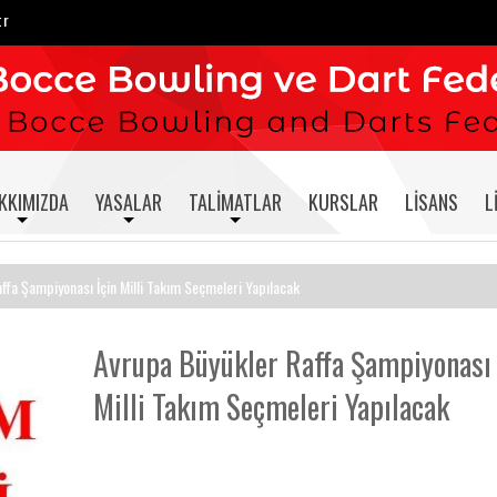
tr
KKIMIZDA
YASALAR
TALIMATLAR
KURSLAR
LISANS
L
ffa Şampiyonası İçin Milli Takım Seçmeleri Yapılacak
Avrupa Büyükler Raffa Şampiyonası 
Milli Takım Seçmeleri Yapılacak