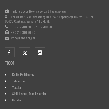
Türkiye Bocce Bowling ve Dart Federasyonu
Korkut Reis Mah. Necatibey Cad. No:8 Kapalıçarşı, Daire: 132-139,
06420 Çankaya / Ankara / TÜRKİYE
+90 312 310 20 60 / 312 310 60 51
+90 312 310 60 50
info@tbbdf.org.tr
TBBDF
Kalite Politikamız
Talimatlar
Yasalar
Sicil, Lisans, Tescil İşlemleri
Kurslar