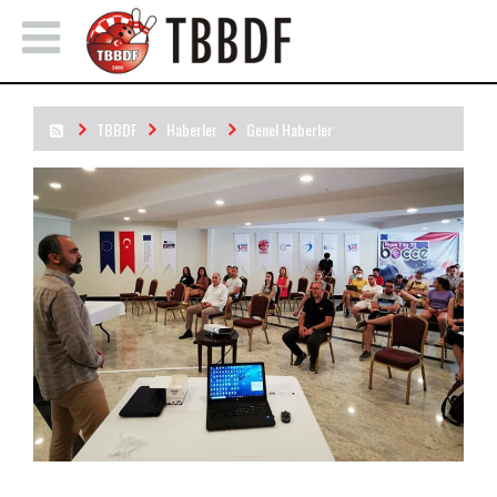
TBBDF
Haberler
Genel Haberler
7'den 70' Herkes İçin Bocce Avrupa Birliği Projesinin Kapanış
Toplantısı