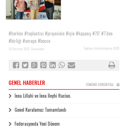
#herkes
#toplantısı
#projesinin
#için
#kapanış
#70'
#7'den
#birliği
#avrupa
#bocce
Toplam Görüntülenme 3028
19 Haziran 2021, Cumartesi
GENEL HABERLER
TÜMÜNÜ GÖRÜNTÜLE
İnna Lillahi ve İnna İleyhi Raciun.
Genel Kurulumuz Tamamlandı
Federasyonda Yeni Dönem