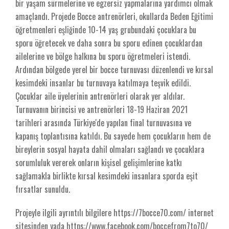
bir yaşam sürmelerine ve egzersiz yapmalarına yardımcı olmak
amaçlandı. Projede Bocce antrenörleri, okullarda Beden Eğitimi
öğretmenleri eşliğinde 10-14 yaş grubundaki çocuklara bu
sporu öğretecek ve daha sonra bu sporu edinen çocuklardan
ailelerine ve bölge halkına bu sporu öğretmeleri istendi.
Ardından bölgede yerel bir bocce turnuvası düzenlendi ve kırsal
kesimdeki insanlar bu turnuvaya katılmaya teşvik edildi.
Çocuklar aile üyelerinin antrenörleri olarak yer aldılar.
Turnuvanın birincisi ve antrenörleri 18-19 Haziran 2021
tarihleri arasında Türkiye'de yapılan final turnuvasına ve
kapanış toplantısına katıldı. Bu sayede hem çocukların hem de
bireylerin sosyal hayata dahil olmaları sağlandı ve çocuklara
sorumluluk vererek onların kişisel gelişimlerine katkı
sağlamakla birlikte kırsal kesimdeki insanlara sporda eşit
fırsatlar sunuldu.
Projeyle ilgili ayrıntılı bilgilere https://7bocce70.com/ internet
sitesinden yada https://www.facebook.com/boccefrom7to70/