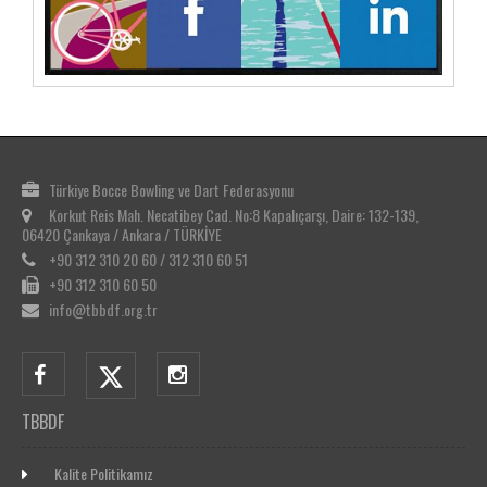
Türkiye Bocce Bowling ve Dart Federasyonu
Korkut Reis Mah. Necatibey Cad. No:8 Kapalıçarşı, Daire: 132-139,
06420 Çankaya / Ankara / TÜRKİYE
+90 312 310 20 60 / 312 310 60 51
+90 312 310 60 50
info@tbbdf.org.tr
TBBDF
Kalite Politikamız