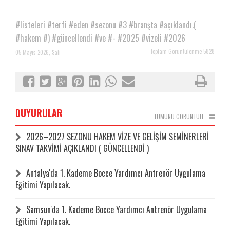
#listeleri
#terfi
#eden
#sezonu
#3
#branşta
#açıklandı.(
#hakem
#)
#güncellendi
#ve
#-
#2025
#vizeli
#2026
Toplam Görüntülenme 5828
05 Mayıs 2026, Salı
DUYURULAR
TÜMÜNÜ GÖRÜNTÜLE
2026–2027 SEZONU HAKEM VİZE VE GELİŞİM SEMİNERLERİ
SINAV TAKVİMİ AÇIKLANDI ( GÜNCELLENDİ )
Antalya'da 1. Kademe Bocce Yardımcı Antrenör Uygulama
Eğitimi Yapılacak.
Samsun'da 1. Kademe Bocce Yardımcı Antrenör Uygulama
Eğitimi Yapılacak.