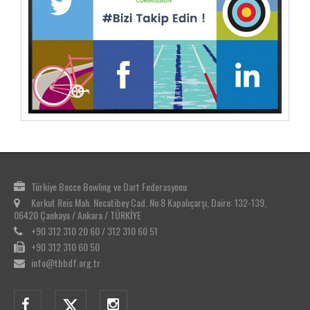
Türkiye Bocce Bowling ve Dart Federasyonu
Korkut Reis Mah. Necatibey Cad. No:8 Kapalıçarşı, Daire: 132-139,
06420 Çankaya / Ankara / TÜRKİYE
+90 312 310 20 60 / 312 310 60 51
+90 312 310 60 50
info@tbbdf.org.tr